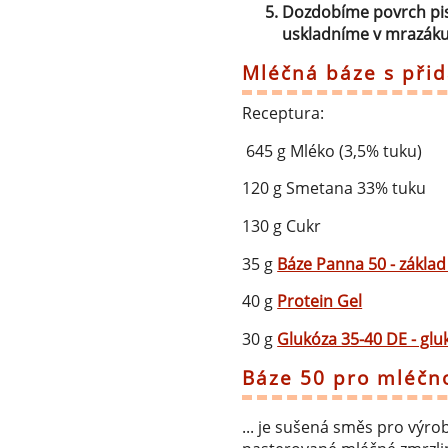
Dozdobíme povrch pist
uskladníme v mrazáku
Mléčná báze s při
Receptura:
645 g Mléko (3,5% tuku)
120 g Smetana 33% tuku
130 g Cukr
35 g
Báze Panna 50 - základ
40 g
Protein Gel
30 g
Glukóza 35-40 DE - glu
Báze 50 pro mléčno
... je sušená směs pro výro