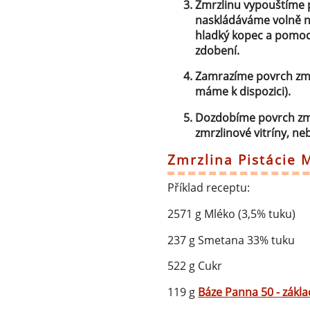
Zmrzlinu vypouštíme p
naskládáváme volně n
hladký kopec a pomoc
zdobení.
Zamrazíme povrch zmr
máme k dispozici).
Dozdobíme povrch zmr
zmrzlinové vitríny, n
Zmrzlina Pistácie 
Příklad receptu:
2571 g Mléko (3,5% tuku)
237 g Smetana 33% tuku
522 g Cukr
119 g
Báze Panna 50 - zákla