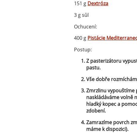
151 g
Dextróza
3 g sůl
Ochucení:
400 g
Pistácie Mediterrane
Postup:
Z pasterizátoru vypus
pastu.
Vše dobře rozmícháme
Zmrzlinu vypouštíme p
naskládáváme volně n
hladký kopec a pomoc
zdobení.
Zamrazíme povrch zmr
máme k dispozici).