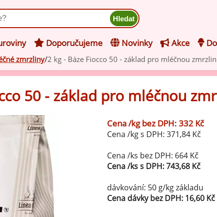
ukt
roviny
Doporučujeme
Novinky
Akce
Do
éčné zmrzliny
2 kg - Báze Fiocco 50 - základ pro mléčnou zmrzlin
hucovací pasty do mléčného
kladu
occo 50 - základ pro mléčnou zmr
hucovací pasty do ovocného
še z kategorie Ochucovací pasty do mléčného základu
kladu
Cena /kg bez DPH: 332 Kč
Vanilkové ochucovací pasty
Cena /kg s DPH: 371,84 Kč
levy na zmrzlinu
rzlinové základy pro výrobu
Cena /ks bez DPH: 664 Kč
Lískooříškové ochucovací pasty
ocné zmrzliny
Cena /ks s DPH: 743,68 Kč
rzlinové základy pro výrobu
Mandlové ochucovací pasty
dávkování: 50 g/kg základu
éčné zmrzliny
Cena dávky bez DPH: 16,60 Kč
mpletní ochucené směsi pro
Pistáciové ochucovací pasty