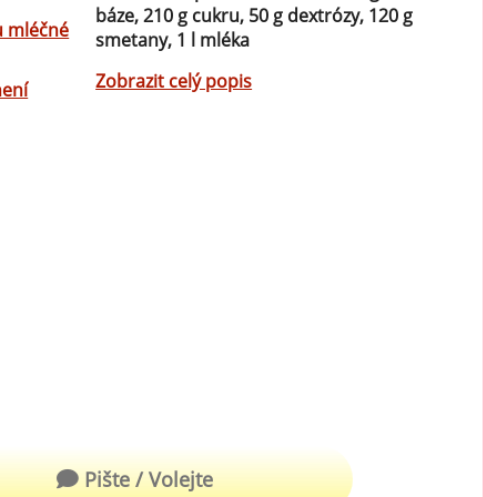
báze, 210 g cukru, 50 g dextrózy, 120 g
Mátové ochucovací pasty
u mléčné
smetany, 1 l mléka
Sušenkové ochucovací pasty
Zobrazit celý popis
není
Pište / Volejte