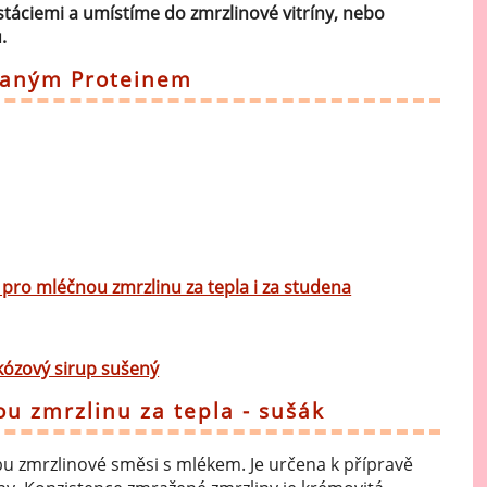
áciemi a umístíme do zmrzlinové vitríny, nebo
.
daným Proteinem
 pro mléčnou zmrzlinu za tepla i za studena
kózový sirup sušený
u zmrzlinu za tepla - sušák
bu zmrzlinové směsi s mlékem. Je určena k přípravě