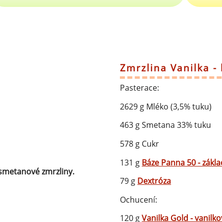
ocné náplně Farcitury
hucovací pasty do mléčného
kladu
hucovací pasty do ovocného
kladu
Zmrzlina Vanilka -
etření ovoce
Pasterace:
sypy pro dekoraci
2629 g Mléko (3,5% tuku)
plňkové ingredience
463 g Smetana 33% tuku
578 g Cukr
131 g
Báze Panna 50 - zákla
smetanové zmrzliny.
79 g
Dextróza
Ochucení:
120 g
Vanilka Gold - vanilk