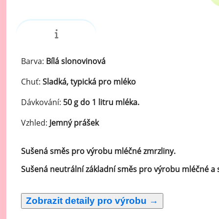
Ov
Oc
zá
Oc
zá
Barva:
Bílá slonovinová
Oš
Chuť:
Sladká, typická pro mléko
Po
Dávkování:
50 g do 1 litru mléka.
Do
Vzhled:
Jemný prášek
Sušená směs pro výrobu mléčné zmrzliny.
Sušená neutrální základní směs pro výrobu mléčné a 