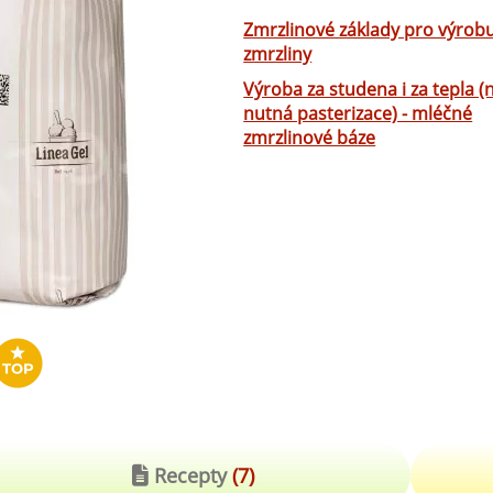
robu kvalitní zmrzliny
Zmrzlinové základy pro výrob
hucovací sušené ingredience
zmrzliny
Arašídové ochucovací pasty
ocné pyré - 100% rozmixované
Výroba za studena i za tepla (
alé ovoce
nutná pasterizace) - mléčné
Kokosové ochucovací pasty
zmrzlinové báze
plňkové ingredience
sypy pro dekoraci
rzlinové kornoutky
tové roztíratelné krémy
krářské polevy
klady na dezerty
čení
hucovací sušené ingredience
Recepty
(7)