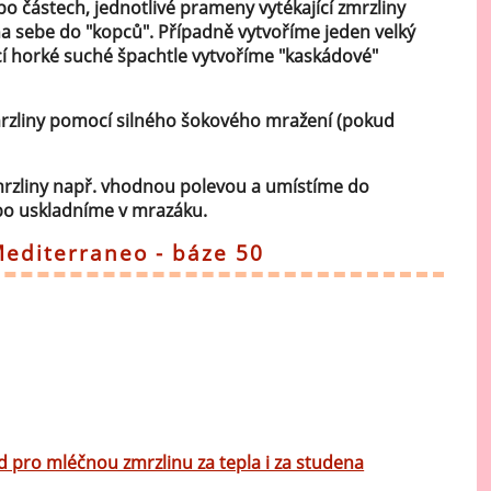
o částech, jednotlivé prameny vytékající zmrzliny
a sebe do "kopců". Případně vytvoříme jeden velký
í horké suché špachtle vytvoříme "kaskádové"
zliny pomocí silného šokového mražení (pokud
zliny např. vhodnou polevou a umístíme do
ebo uskladníme v mrazáku.
Mediterraneo - báze 50
d pro mléčnou zmrzlinu za tepla i za studena