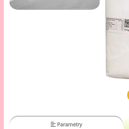
vý
Oc
Ov
zr
Do
Po
Zm
Ho
Cu
Zá
Pe
Oc
Parametry