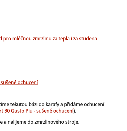
d pro mléčnou zmrzlinu za tepla i za studena
- sušené ochucení
tíme tekutou bázi do karafy a přidáme ochucení
t 30 Gusto Piu - sušené ochucení
).
 a nalijeme do zmrzlinového stroje.