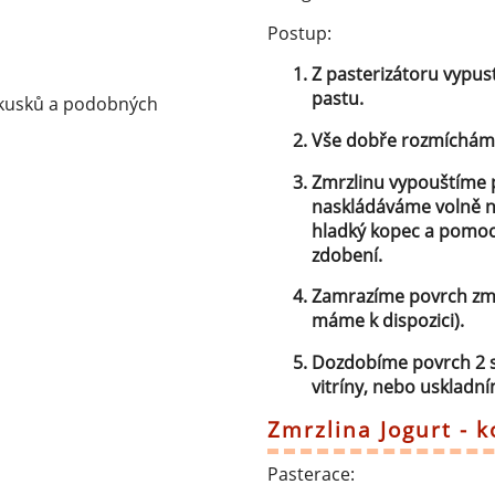
Postup:
Z pasterizátoru vypus
pastu.
zákusků a podobných
Vše dobře rozmícháme
Zmrzlinu vypouštíme p
naskládáváme volně n
hladký kopec a pomoc
zdobení.
Zamrazíme povrch zmr
máme k dispozici).
Dozdobíme povrch 2 s
vitríny, nebo uskladn
Zmrzlina Jogurt - 
Pasterace: