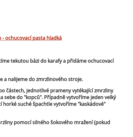
o - ochucovací pasta hladká
tíme tekutou bázi do karafy a přidáme ochucovací
 a nalijeme do zmrzlinového stroje.
o částech, jednotlivé prameny vytékající zmrzliny
a sebe do "kopců". Případně vytvoříme jeden velký
í horké suché špachtle vytvoříme "kaskádové"
zliny pomocí silného šokového mražení (pokud