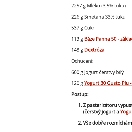
2257 g Mléko (3,5% tuku)
226 g Smetana 33% tuku
537 g Cukr
113 g
Báze Panna 50 - zákla
148 g
Dextróza
Ochucení:
600 g Jogurt čerstvý bílý
120 g
Yogurt 30 Gusto Piu 
Postup:
Z pasterizátoru vypus
(čerstvý jogurt a
Yogur
Vše dobře rozmícháme