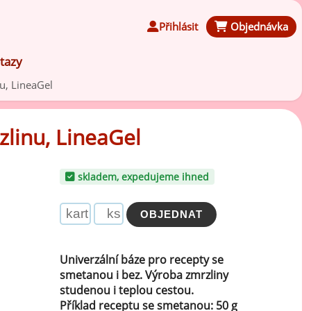
Přihlásit
Objednávka
tazy
u, LineaGel
zlinu, LineaGel
Čokoládové ochucovací pasty
skladem, expedujeme ihned
Speciální ochucovací pasty
Karamelové ochucovací pasty
Univerzální báze pro recepty se
smetanou i bez. Výroba zmrzliny
Kávové ochucovací pasty
studenou i teplou cestou.
Příklad receptu se smetanou: 50 g