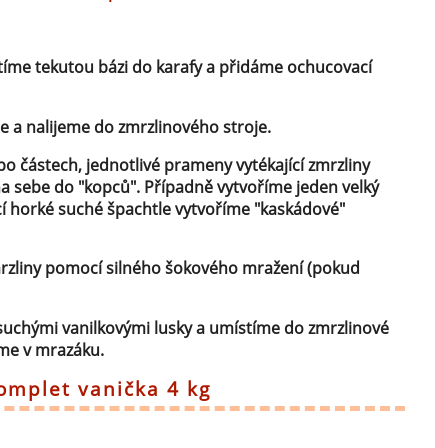
tíme tekutou bázi do karafy a přidáme ochucovací
 a nalijeme do zmrzlinového stroje.
o částech, jednotlivé prameny vytékající zmrzliny
a sebe do "kopců". Případně vytvoříme jeden velký
í horké suché špachtle vytvoříme "kaskádové"
zliny pomocí silného šokového mražení (pokud
uchými vanilkovými lusky a umístíme do zmrzlinové
íme v mrazáku.
komplet vanička 4 kg