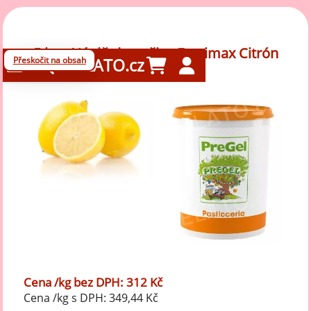
5 kg - Náplň do pečiva Farcimax Citrón
Přeskočit na obsah
GELATO.cz
CURD, Pregel
Cena /kg bez DPH: 312 Kč
Cena /kg s DPH: 349,44 Kč