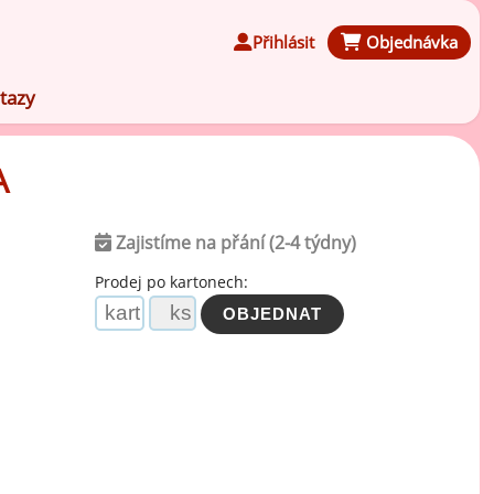
Přihlásit
Objednávka
tazy
A
Zajistíme na přání (2-4 týdny)
Čokoládové ochucovací pasty
Prodej po kartonech:
Speciální ochucovací pasty
Karamelové ochucovací pasty
Kávové ochucovací pasty