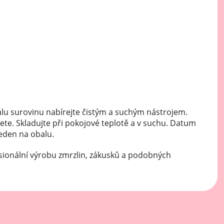
Mátové ochucovací pasty
Sušenkové ochucovací pasty
lu surovinu nabírejte čistým a suchým nástrojem.
ete. Skladujte při pokojové teplotě a v suchu. Datum
veden na obalu.
sionální výrobu zmrzlin, zákusků a podobných