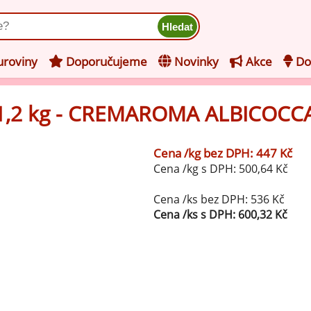
ukt
roviny
Doporučujeme
Novinky
Akce
Do
1,2 kg - CREMAROMA ALBICOCC
hucovací pasty do mléčného
kladu
Cena /kg bez DPH: 447 Kč
hucovací pasty do ovocného
še z kategorie Ochucovací pasty do mléčného základu
Cena /kg s DPH: 500,64 Kč
kladu
Vanilkové ochucovací pasty
levy na zmrzlinu
Cena /ks bez DPH: 536 Kč
Cena /ks s DPH: 600,32 Kč
rzlinové základy pro výrobu
Lískooříškové ochucovací pasty
ocné zmrzliny
rzlinové základy pro výrobu
Mandlové ochucovací pasty
éčné zmrzliny
mpletní ochucené směsi pro
Pistáciové ochucovací pasty