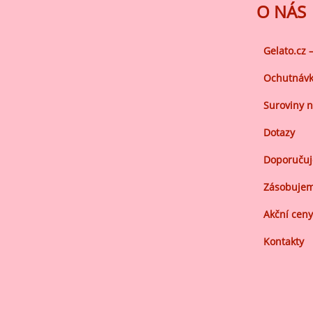
Ov
O NÁS
Oc
zá
Gelato.cz 
Oc
Ochutnávk
zá
Suroviny n
Oš
Po
Dotazy
Do
Doporuču
Zásobujem
Akční ceny
Kontakty