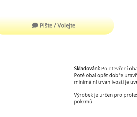
robu kvalitní zmrzliny
hucovací sušené ingredience
Arašídové ochucovací pasty
ocné pyré - 100% rozmixované
Pište / Volejte
alé ovoce
Kokosové ochucovací pasty
plňkové ingredience
sypy pro dekoraci
rzlinové kornoutky
Skladování:
Po otevření oba
Poté obal opět dobře uzavř
minimální trvanlivosti je u
tové roztíratelné krémy
Výrobek je určen pro profe
krářské polevy
pokrmů.
klady na dezerty
čení
hucovací sušené ingredience