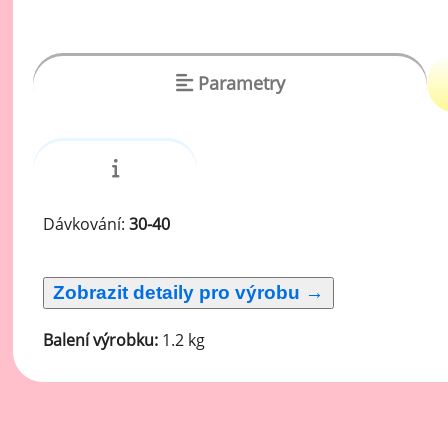
vý
Oc
Ov
Parametry
zr
Do
Po
Zm
Dávkování:
30-40
Ho
Cu
Balení výrobku:
1.2 kg
Zá
Pe
Oc