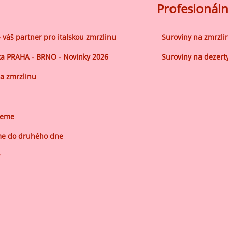
ocné náplně Farcitury
Profesionáln
hucovací pasty do mléčného
kladu
– váš partner pro italskou zmrzlinu
Suroviny na zmrzli
hucovací pasty do ovocného
a PRAHA - BRNO - Novinky 2026
Suroviny na dezert
kladu
a zmrzlinu
etření ovoce
sypy pro dekoraci
plňkové ingredience
jeme
e do druhého dne