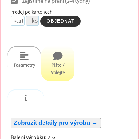
Zajistíme na přání (2-4 týdny)
Prodej po kartonech:
Parametry
Pište /
Volejte
Balení výrobku:
2 kg