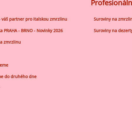
ocné náplně Farcitury
Profesionáln
hucovací pasty do mléčného
kladu
– váš partner pro italskou zmrzlinu
Suroviny na zmrzli
hucovací pasty do ovocného
a PRAHA - BRNO - Novinky 2026
Suroviny na dezert
kladu
a zmrzlinu
etření ovoce
sypy pro dekoraci
jeme
plňkové ingredience
e do druhého dne