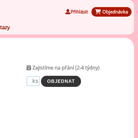
Přihlásit
Objednávka
tazy
Zajistíme na přání (2-4 týdny)
Čokoládové ochucovací pasty
Speciální ochucovací pasty
Karamelové ochucovací pasty
Kávové ochucovací pasty