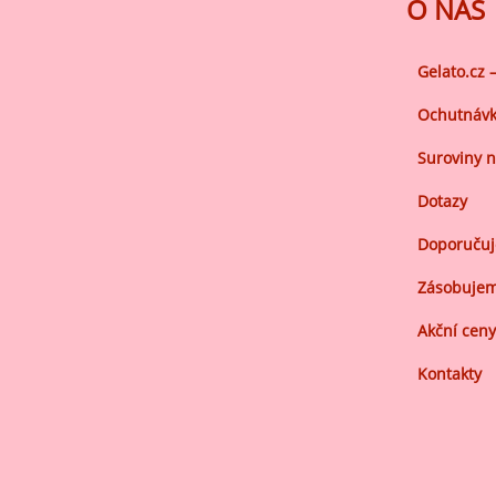
Ov
O NÁS
Oc
zá
Gelato.cz 
Oc
Ochutnávk
zá
Suroviny n
Oš
Dotazy
Po
Doporuču
Do
Zásobujem
Akční ceny
Kontakty