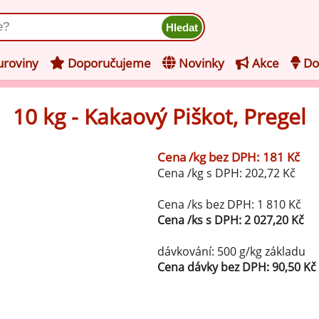
ukt
roviny
Doporučujeme
Novinky
Akce
Do
10 kg - Kakaový Piškot, Pregel
hucovací pasty do mléčného
kladu
Cena /kg bez DPH: 181 Kč
hucovací pasty do ovocného
še z kategorie Ochucovací pasty do mléčného základu
Cena /kg s DPH: 202,72 Kč
kladu
Vanilkové ochucovací pasty
levy na zmrzlinu
Cena /ks bez DPH: 1 810 Kč
Cena /ks s DPH: 2 027,20 Kč
rzlinové základy pro výrobu
Lískooříškové ochucovací pasty
ocné zmrzliny
dávkování: 500 g/kg základu
rzlinové základy pro výrobu
Cena dávky bez DPH: 90,50 Kč
Mandlové ochucovací pasty
éčné zmrzliny
mpletní ochucené směsi pro
Pistáciové ochucovací pasty