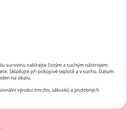
Mátové ochucovací pasty
Sušenkové ochucovací pasty
lu surovinu nabírejte čistým a suchým nástrojem.
ete. Skladujte při pokojové teplotě a v suchu. Datum
veden na obalu.
sionální výrobu zmrzlin, zákusků a podobných