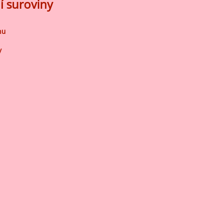
í suroviny
nu
y