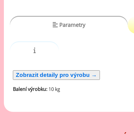
vý
Oc
Ov
Parametry
zr
Do
Po
Zm
Ho
Balení výrobku:
10 kg
Cu
Zá
Pe
Oc