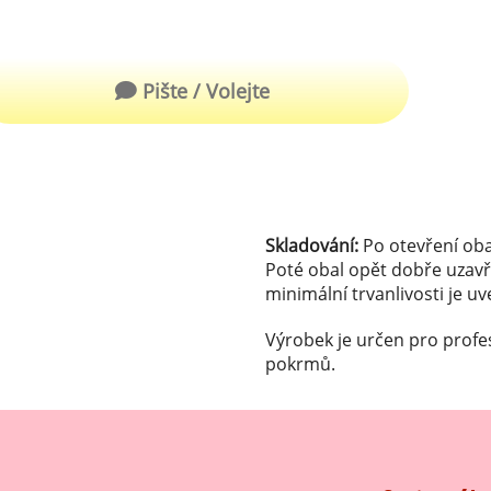
robu kvalitní zmrzliny
hucovací sušené ingredience
Arašídové ochucovací pasty
ocné pyré - 100% rozmixované
Pište / Volejte
alé ovoce
Kokosové ochucovací pasty
plňkové ingredience
sypy pro dekoraci
rzlinové kornoutky
Skladování:
Po otevření oba
Poté obal opět dobře uzavř
minimální trvanlivosti je u
tové roztíratelné krémy
Výrobek je určen pro profe
krářské polevy
pokrmů.
klady na dezerty
čení
hucovací sušené ingredience