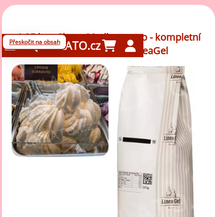
1,25 kg - Citron Mediterraneo - kompletní
Přeskočit na obsah
GELATO.cz
zmrzlinová směs, LineaGel