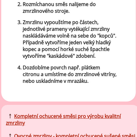
Rozmíchanou směs nalijeme do
zmrzlinového stroje.
Zmrzlinu vypouštíme po částech,
jednotlivé prameny vytékající zmrzliny
naskládáváme volně na sebe do "kopců".
Případně vytvoříme jeden velký hladký
kopec a pomocí horké suché špachtle
vytvoříme "kaskádové" zdobení.
Dozdobíme povrch např. plátkem
citronu a umístíme do zmrzlinové vitríny,
nebo uskladníme v mrazáku.
￪
Kompletní ochucené směsi pro výrobu kvalitní
zmrzliny
￪
Ovocné zmrzliny - kompletní ochucené sušené směsi