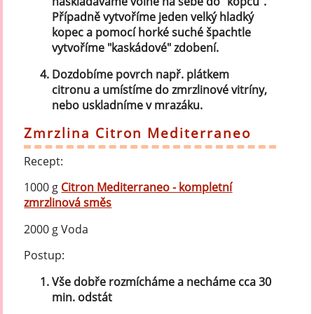
naskládáváme volně na sebe do "kopců".
Případně vytvoříme jeden velký hladký
kopec a pomocí horké suché špachtle
vytvoříme "kaskádové" zdobení.
Dozdobíme povrch např. plátkem
citronu a umístíme do zmrzlinové vitríny,
nebo uskladníme v mrazáku.
Zmrzlina Citron Mediterraneo
Recept:
1000 g
Citron Mediterraneo - kompletní
zmrzlinová směs
2000 g Voda
Postup:
Vše dobře rozmícháme a necháme cca 30
min. odstát