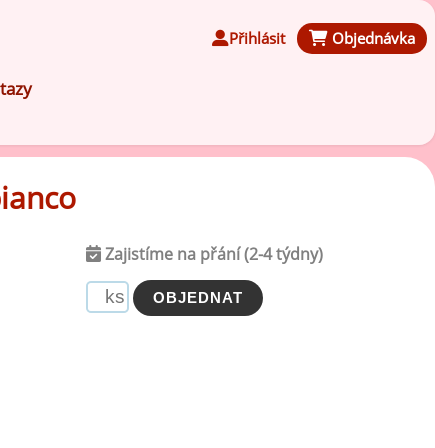
Přihlásit
Objednávka
tazy
ianco
Čokoládové ochucovací pasty
Zajistíme na přání (2-4 týdny)
Speciální ochucovací pasty
Karamelové ochucovací pasty
Kávové ochucovací pasty