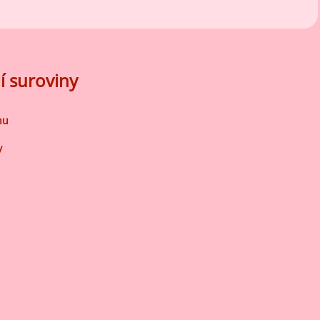
í suroviny
nu
y