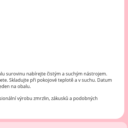
Mátové ochucovací pasty
Sušenkové ochucovací pasty
lu surovinu nabírejte čistým a suchým nástrojem.
ete. Skladujte při pokojové teplotě a v suchu. Datum
veden na obalu.
sionální výrobu zmrzlin, zákusků a podobných