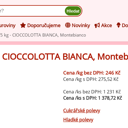
ukt
roviny
Doporučujeme
Novinky
Akce
Do
5 kg - CIOCCOLOTTA BIANCA, Montebianco
hucovací pasty do mléčného
kladu
 - CIOCCOLOTTA BIANCA, Monteb
hucovací pasty do ovocného
še z kategorie Ochucovací pasty do mléčného základu
kladu
Cena /kg bez DPH: 246 Kč
Vanilkové ochucovací pasty
Cena /kg s DPH: 275,52 Kč
levy na zmrzlinu
rzlinové základy pro výrobu
Cena /ks bez DPH: 1 231 Kč
Lískooříškové ochucovací pasty
ocné zmrzliny
Cena /ks s DPH: 1 378,72 Kč
rzlinové základy pro výrobu
Mandlové ochucovací pasty
Cukrářské polevy
éčné zmrzliny
Hladké polevy
mpletní ochucené směsi pro
Pistáciové ochucovací pasty