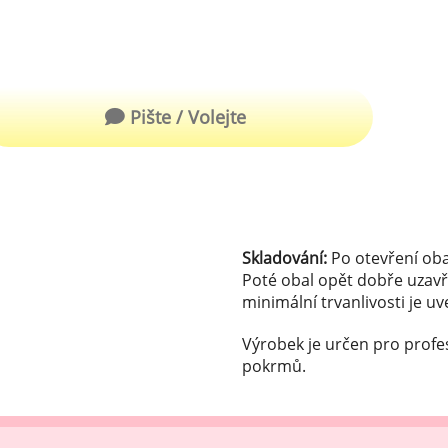
robu kvalitní zmrzliny
hucovací sušené ingredience
Arašídové ochucovací pasty
ocné pyré - 100% rozmixované
alé ovoce
Kokosové ochucovací pasty
Pište / Volejte
plňkové ingredience
sypy pro dekoraci
rzlinové kornoutky
Skladování:
Po otevření oba
tové roztíratelné krémy
Poté obal opět dobře uzavř
minimální trvanlivosti je u
krářské polevy
Výrobek je určen pro profe
klady na dezerty
pokrmů.
čení
hucovací sušené ingredience