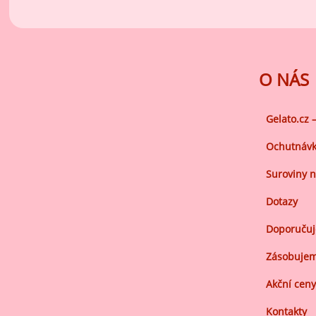
Ov
Oc
zá
Oc
O NÁS
zá
Oš
Gelato.cz 
Po
Ochutnávk
Do
Suroviny n
Dotazy
Doporuču
Zásobujem
Akční ceny
Kontakty