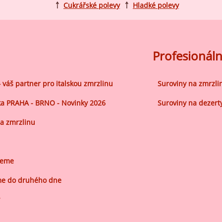
ocné náplně Farcitury
￪
Cukrářské polevy
￪
Hladké polevy
hucovací pasty do mléčného
kladu
hucovací pasty do ovocného
Profesionáln
kladu
etření ovoce
– váš partner pro italskou zmrzlinu
Suroviny na zmrzli
sypy pro dekoraci
a PRAHA - BRNO - Novinky 2026
Suroviny na dezert
plňkové ingredience
a zmrzlinu
jeme
e do druhého dne