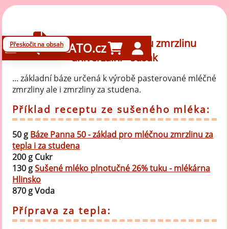
Báze 50 pro mléčnou zmrzlinu
Přeskočit na obsah
GELATO.cz
univerzální - sušák
... základní báze určená k výrobě pasterované mléčné
zmrzliny ale i zmrzliny za studena.
Příklad receptu ze sušeného mléka:
50 g
Báze Panna 50 - základ pro mléčnou zmrzlinu za
tepla i za studena
200 g Cukr
130 g
Sušené mléko plnotučné 26% tuku - mlékárna
Hlinsko
870 g Voda
Příprava za tepla: