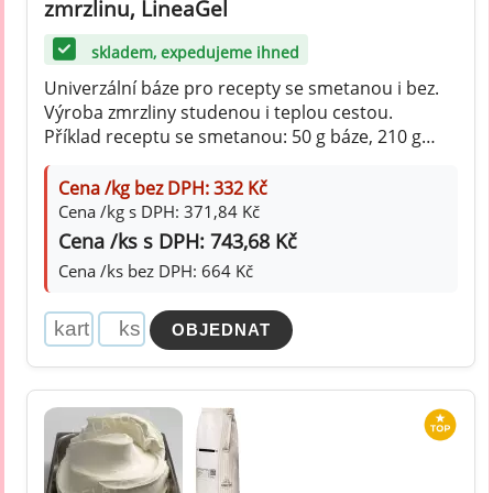
zmrzlinu, LineaGel
skladem, expedujeme ihned
Univerzální báze pro recepty se smetanou i bez.
Výroba zmrzliny studenou i teplou cestou.
Příklad receptu se smetanou: 50 g báze, 210 g
cukru, 50 g dextrózy, 120 g smetany, 1 l mléka
Cena /kg bez DPH: 332 Kč
Cena /kg s DPH: 371,84 Kč
Cena /ks s DPH: 743,68 Kč
Cena /ks bez DPH: 664 Kč