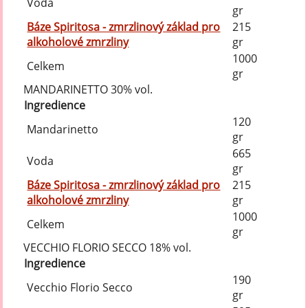
Voda
gr
Báze Spiritosa - zmrzlinový základ pro
215
alkoholové zmrzliny
gr
1000
Celkem
gr
MANDARINETTO 30% vol.
Ingredience
120
Mandarinetto
gr
665
Voda
gr
Báze Spiritosa - zmrzlinový základ pro
215
alkoholové zmrzliny
gr
1000
Celkem
gr
VECCHIO FLORIO SECCO 18% vol.
Ingredience
190
Vecchio Florio Secco
gr