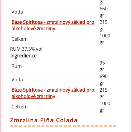
gr
660
Voda
gr
Báze Spiritosa - zmrzlinový základ pro
215
alkoholové zmrzliny
gr
1000
Celkem
gr
RUM 37,5% vol.
Ingredience
95
Rum
gr
690
Voda
gr
Báze Spiritosa - zmrzlinový základ pro
215
alkoholové zmrzliny
gr
1000
Celkem
gr
Zmrzlina Piña Colada