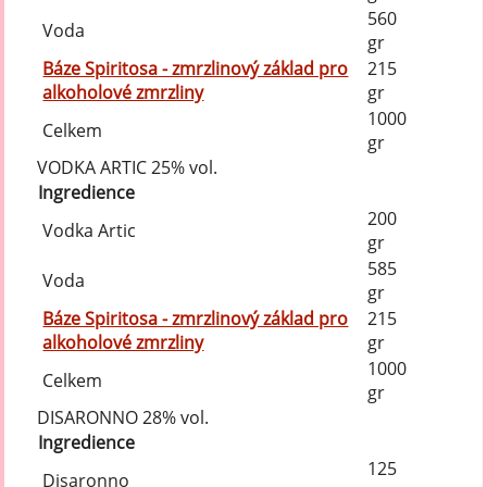
560
Voda
gr
Báze Spiritosa - zmrzlinový základ pro
215
alkoholové zmrzliny
gr
1000
Celkem
gr
VODKA ARTIC 25% vol.
Ingredience
200
Vodka Artic
gr
585
Voda
gr
Báze Spiritosa - zmrzlinový základ pro
215
alkoholové zmrzliny
gr
1000
Celkem
gr
DISARONNO 28% vol.
Ingredience
125
Disaronno