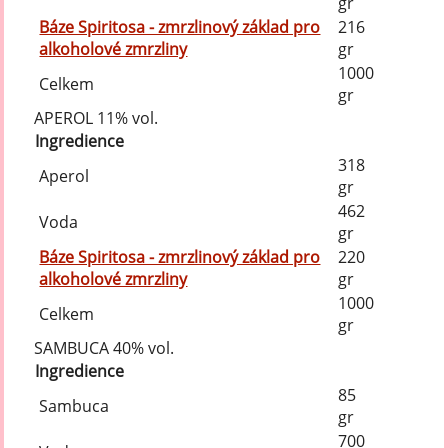
gr
Báze Spiritosa - zmrzlinový základ pro
216
alkoholové zmrzliny
gr
1000
Celkem
gr
APEROL 11% vol.
Ingredience
318
Aperol
gr
462
Voda
gr
Báze Spiritosa - zmrzlinový základ pro
220
alkoholové zmrzliny
gr
1000
Celkem
gr
SAMBUCA 40% vol.
Ingredience
85
Sambuca
gr
700