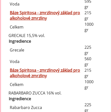
595
Voda
gr
Báze Spiritosa - zmrzlinový základ pro
215
alkoholové zmrzliny
gr
1000
Celkem
gr
GRECALE 15,5% vol.
Ingredience
225
Grecale
gr
560
Voda
gr
Báze Spiritosa - zmrzlinový základ pro
215
alkoholové zmrzliny
gr
1000
Celkem
gr
RABARBARO ZUCCA 16% vol.
Ingredience
225
Rabarbaro Zucca
gr