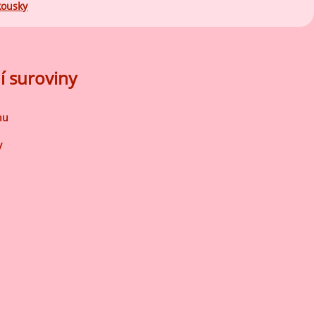
kousky
í suroviny
nu
y