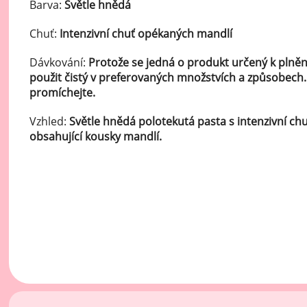
Ov
Barva:
Světle hnědá
Oc
Chuť:
Intenzivní chuť opékaných mandlí
zá
Dávkování:
Protože se jedná o produkt určený k plněn
Oc
použit čistý v preferovaných množstvích a způsobech
zá
promíchejte.
Oš
Vzhled:
Světle hnědá polotekutá pasta s intenzivní ch
Po
obsahující kousky mandlí.
Do