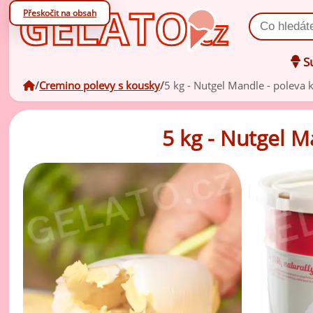
Přeskočit na obsah
Vyhledat prod
Su
úvodní stránka
Cremino polevy s kousky
5 kg - Nutgel Mandle - poleva 
Oc
zá
5 kg - Nutgel M
Oc
V
zá
Po
Zm
ov
Zm
ml
Ko