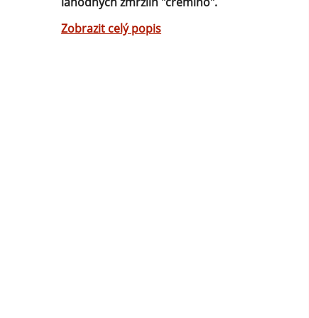
lahodných zmrzlin "cremino".
Mátové ochucovací pasty
Zobrazit celý popis
Sušenkové ochucovací pasty