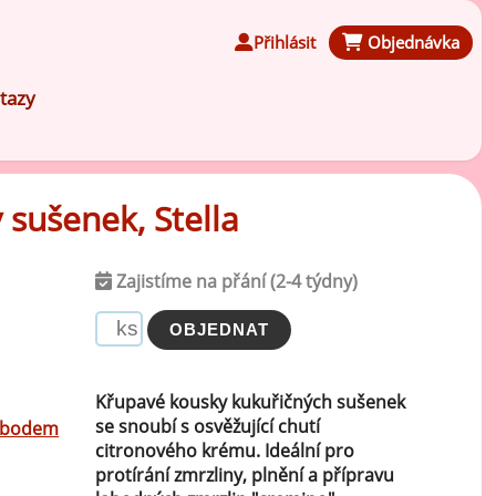
Přihlásit
Objednávka
tazy
 sušenek, Stella
Čokoládové ochucovací pasty
Zajistíme na přání (2-4 týdny)
Speciální ochucovací pasty
Karamelové ochucovací pasty
Křupavé kousky kukuřičných sušenek
se snoubí s osvěžující chutí
d bodem
citronového krému. Ideální pro
Kávové ochucovací pasty
protírání zmrzliny, plnění a přípravu