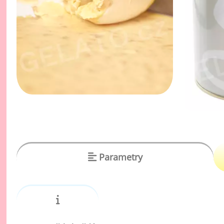
vý
Oc
Ov
zr
Do
Po
Zm
Ho
Cu
Parametry
Zá
Pe
Oc