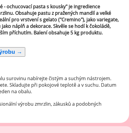
né - ochucovací pasta s kousky" je ingredience
mrzlinu. Obsahuje pastu z pražených mandlí a velké
ální pro vrstvení s gelato ("Cremino"), jako variegate,
jako náplň a dekorace. Skvěle se hodí k čokoládě,
alším příchutím. Balení obsahuje 5 kg produktu.
lu surovinu nabírejte čistým a suchým nástrojem.
ete. Skladujte při pokojové teplotě a v suchu. Datum
veden na obalu.
sionální výrobu zmrzlin, zákusků a podobných