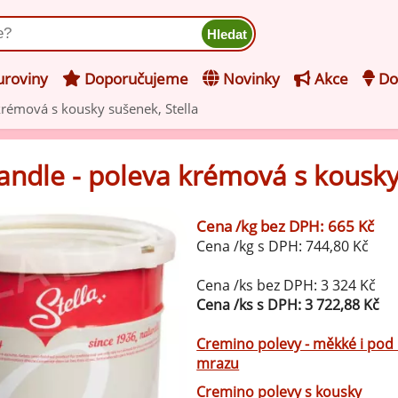
ukt
roviny
Doporučujeme
Novinky
Akce
Do
krémová s kousky sušenek, Stella
hucovací pasty do mléčného
kladu
andle - poleva krémová s kousky
hucovací pasty do ovocného
še z kategorie Ochucovací pasty do mléčného základu
kladu
Cena /kg bez DPH: 665 Kč
Vanilkové ochucovací pasty
Cena /kg s DPH: 744,80 Kč
levy na zmrzlinu
rzlinové základy pro výrobu
Cena /ks bez DPH: 3 324 Kč
Lískooříškové ochucovací pasty
ocné zmrzliny
Cena /ks s DPH: 3 722,88 Kč
rzlinové základy pro výrobu
Mandlové ochucovací pasty
Cremino polevy - měkké i po
éčné zmrzliny
mrazu
mpletní ochucené směsi pro
Cremino polevy s kousky
Pistáciové ochucovací pasty