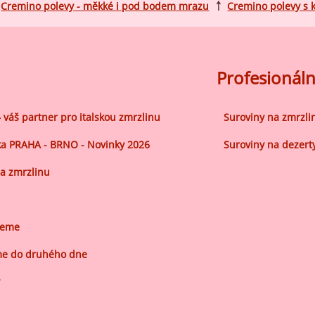
Cremino polevy - měkké i pod bodem mrazu
￪
Cremino polevy s 
Profesionáln
– váš partner pro italskou zmrzlinu
Suroviny na zmrzli
a PRAHA - BRNO - Novinky 2026
Suroviny na dezert
a zmrzlinu
jeme
e do druhého dne