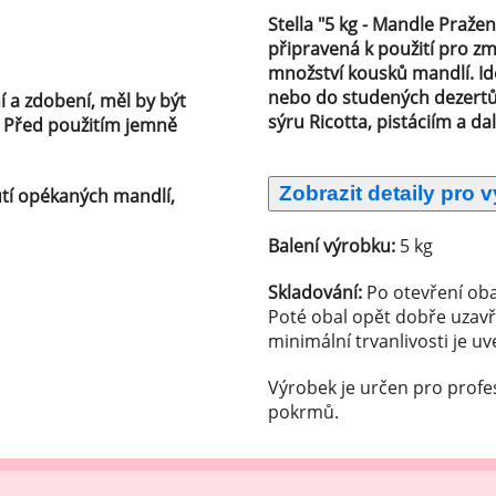
ocné náplně Farcitury
Stella "5 kg - Mandle Praže
hucovací pasty do mléčného
připravená k použití pro z
kladu
množství kousků mandlí. Ide
nebo do studených dezertů 
í a zdobení, měl by být
hucovací pasty do ovocného
sýru Ricotta, pistáciím a d
. Před použitím jemně
kladu
etření ovoce
utí opékaných mandlí,
sypy pro dekoraci
Balení výrobku:
5 kg
plňkové ingredience
Skladování:
Po otevření oba
Poté obal opět dobře uzavř
minimální trvanlivosti je u
Výrobek je určen pro profe
pokrmů.