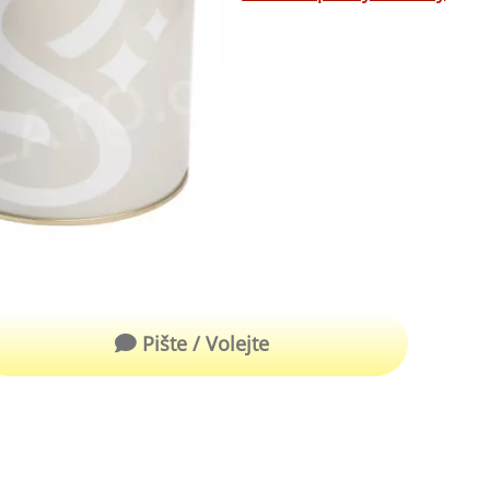
robu kvalitní zmrzliny
hucovací sušené ingredience
Arašídové ochucovací pasty
ocné pyré - 100% rozmixované
alé ovoce
Kokosové ochucovací pasty
plňkové ingredience
sypy pro dekoraci
rzlinové kornoutky
tové roztíratelné krémy
krářské polevy
Pište / Volejte
klady na dezerty
čení
hucovací sušené ingredience