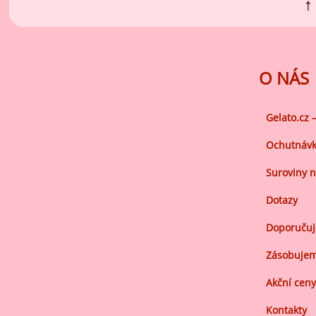
￪
O NÁS
Gelato.cz 
Ochutnávk
Suroviny n
Dotazy
Doporuču
Zásobujem
Akční ceny
Kontakty