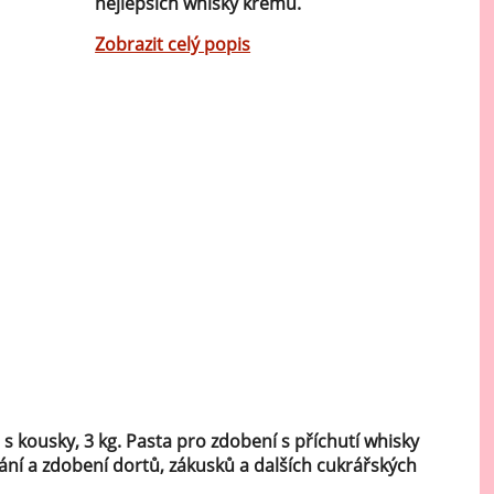
nejlepších whisky krémů.
Mátové ochucovací pasty
Zobrazit celý popis
Sušenkové ochucovací pasty
s kousky, 3 kg. Pasta pro zdobení s příchutí whisky
ání a zdobení dortů, zákusků a dalších cukrářských