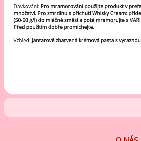
Ov
Dávkování:
Pro mramorování použijte produkt v pre
Oc
množství. Pro zmrzlinu s příchutí Whisky Cream: př
zá
(50-60 g/l) do mléčné směsi a poté mramorujte s V
Před použitím dobře promíchejte.
Oc
zá
Vzhled:
Jantarově zbarvená krémová pasta s výraznou 
Oš
Po
Do
O NÁS