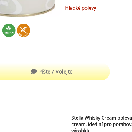
robu kvalitní zmrzliny
Hladké polevy
hucovací sušené ingredience
Arašídové ochucovací pasty
ocné pyré - 100% rozmixované
alé ovoce
Kokosové ochucovací pasty
plňkové ingredience
sypy pro dekoraci
rzlinové kornoutky
Pište / Volejte
tové roztíratelné krémy
krářské polevy
klady na dezerty
čení
Stella Whisky Cream poleva 
hucovací sušené ingredience
cream. Ideální pro potahov
výrobků.