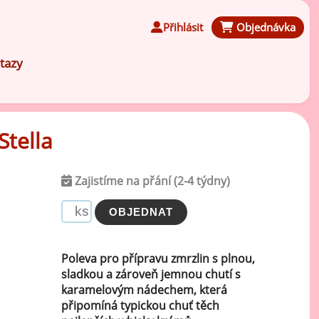
Přihlásit
Objednávka
tazy
Stella
Čokoládové ochucovací pasty
Zajistíme na přání (2-4 týdny)
Speciální ochucovací pasty
Karamelové ochucovací pasty
Poleva pro přípravu zmrzlin s plnou,
sladkou a zároveň jemnou chutí s
karamelovým nádechem, která
Kávové ochucovací pasty
připomíná typickou chuť těch