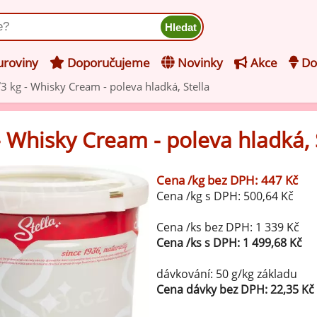
ukt
roviny
Doporučujeme
Novinky
Akce
Do
3 kg - Whisky Cream - poleva hladká, Stella
hucovací pasty do mléčného
kladu
- Whisky Cream - poleva hladká, 
hucovací pasty do ovocného
še z kategorie Ochucovací pasty do mléčného základu
kladu
Cena /kg bez DPH: 447 Kč
Vanilkové ochucovací pasty
Cena /kg s DPH: 500,64 Kč
levy na zmrzlinu
rzlinové základy pro výrobu
Cena /ks bez DPH: 1 339 Kč
Lískooříškové ochucovací pasty
ocné zmrzliny
Cena /ks s DPH: 1 499,68 Kč
rzlinové základy pro výrobu
Mandlové ochucovací pasty
dávkování: 50 g/kg základu
éčné zmrzliny
Cena dávky bez DPH: 22,35 Kč
mpletní ochucené směsi pro
Pistáciové ochucovací pasty