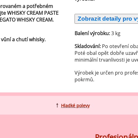
ocné náplně Farcitury
ferovaném a potřebném
hucovací pasty do mléčného
idejte WHISKY CREAM PASTE
kladu
ARIEGATO WHISKY CREAM.
hucovací pasty do ovocného
Balení výrobku:
3 kg
kladu
vůní a chutí whisky.
Skladování:
Po otevření oba
etření ovoce
Poté obal opět dobře uzavř
sypy pro dekoraci
minimální trvanlivosti je u
plňkové ingredience
Výrobek je určen pro profe
pokrmů.
￪
Hladké polevy
Profesionáln