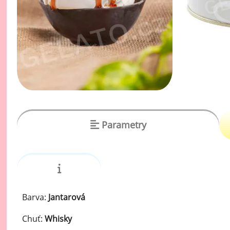
vý
Oc
Ov
zr
Do
Po
Zm
Parametry
Ho
Cu
Zá
Pe
Barva:
Jantarová
Oc
Chuť:
Whisky