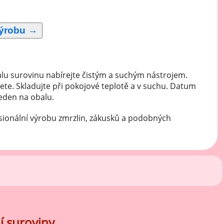
lu surovinu nabírejte čistým a suchým nástrojem.
ete. Skladujte při pokojové teplotě a v suchu. Datum
veden na obalu.
sionální výrobu zmrzlin, zákusků a podobných
í suroviny