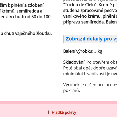
ocné náplně Farcitury
"Tocino de Cielo". Kromě pl
ím k plnění a zdobení,
hucovací pasty do mléčného
studena zpracované pečivo.
ní krémů, semifredda a
kladu
vanilkového krému, plnění 
nzity chuti: od 50 do 100
přípravu semifredda. Balen
hucovací pasty do ovocného
kladu
í a chutí vaječného žloutku.
etření ovoce
sypy pro dekoraci
Balení výrobku:
3 kg
plňkové ingredience
Skladování:
Po otevření oba
Poté obal opět dobře uzavř
minimální trvanlivosti je u
Výrobek je určen pro profe
pokrmů.
￪
Hladké polevy