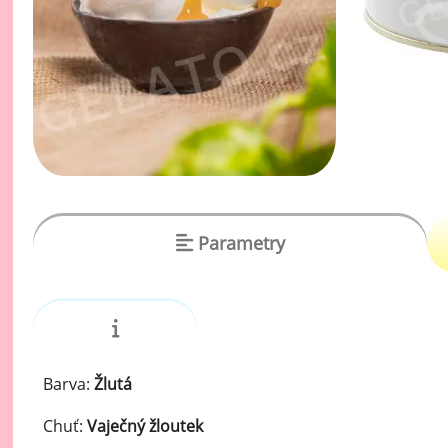
vý
Oc
Ov
zr
Do
Po
Zm
Parametry
Ho
Cu
Zá
Pe
Barva:
Žlutá
Oc
Chuť:
Vaječný žloutek