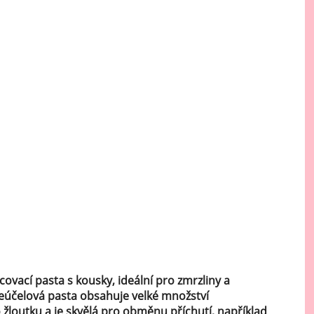
Mátové ochucovací pasty
Sušenkové ochucovací pasty
covací pasta s kousky, ideální pro zmrzliny a
ceúčelová pasta obsahuje velké množství
žloutku a je skvělá pro obměnu příchutí, například