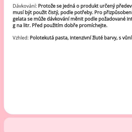
Ov
Dávkování:
Protože se jedná o produkt určený předevš
Oc
musí být použit čistý, podle potřeby. Pro přizpůsobe
zá
gelata se může dávkování měnit podle požadované inte
g na litr. Před použitím dobře promíchejte.
Oc
zá
Vzhled:
Polotekutá pasta, intenzivní žluté barvy, s vůn
Oš
Po
Do