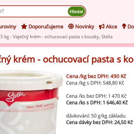
ukt
roviny
Doporučujeme
Novinky
Akce
Do
3 kg - Vaječný krém - ochucovací pasta s kousky, Stella
hucovací pasty do mléčného
kladu
čný krém - ochucovací pasta s ko
hucovací pasty do ovocného
še z kategorie Ochucovací pasty do mléčného základu
kladu
Cena /kg bez DPH: 490 Kč
Vanilkové ochucovací pasty
Cena /kg s DPH: 548,80 Kč
levy na zmrzlinu
rzlinové základy pro výrobu
Cena /ks bez DPH: 1 470 Kč
Lískooříškové ochucovací pasty
ocné zmrzliny
Cena /ks s DPH: 1 646,40 Kč
rzlinové základy pro výrobu
Mandlové ochucovací pasty
dávkování: 50 g/kg základu
éčné zmrzliny
Cena dávky bez DPH: 24,50 Kč
mpletní ochucené směsi pro
Pistáciové ochucovací pasty