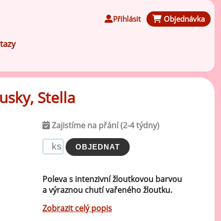
Přihlásit
Objednávka
tazy
usky, Stella
Čokoládové ochucovací pasty
Zajistíme na přání (2-4 týdny)
Speciální ochucovací pasty
Karamelové ochucovací pasty
Poleva s intenzivní žloutkovou barvou
a výraznou chutí vařeného žloutku.
Kávové ochucovací pasty
Zobrazit celý popis