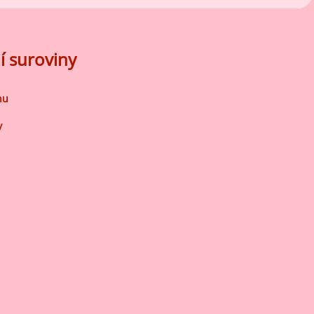
í suroviny
nu
y