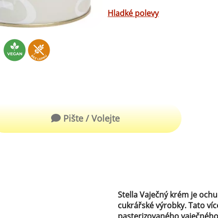
robu kvalitní zmrzliny
Hladké polevy
hucovací sušené ingredience
Arašídové ochucovací pasty
ocné pyré - 100% rozmixované
alé ovoce
Kokosové ochucovací pasty
plňkové ingredience
sypy pro dekoraci
rzlinové kornoutky
Pište / Volejte
tové roztíratelné krémy
krářské polevy
klady na dezerty
čení
Stella Vaječný krém je ochu
hucovací sušené ingredience
cukrářské výrobky. Tato ví
pasterizovaného vaječného 