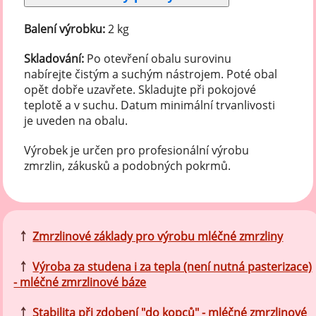
Balení výrobku:
2 kg
Skladování:
Po otevření obalu surovinu
nabírejte čistým a suchým nástrojem. Poté obal
opět dobře uzavřete. Skladujte při pokojové
teplotě a v suchu. Datum minimální trvanlivosti
je uveden na obalu.
Výrobek je určen pro profesionální výrobu
zmrzlin, zákusků a podobných pokrmů.
￪
Zmrzlinové základy pro výrobu mléčné zmrzliny
￪
Výroba za studena i za tepla (není nutná pasterizace)
- mléčné zmrzlinové báze
￪
Stabilita při zdobení "do kopců" - mléčné zmrzlinové