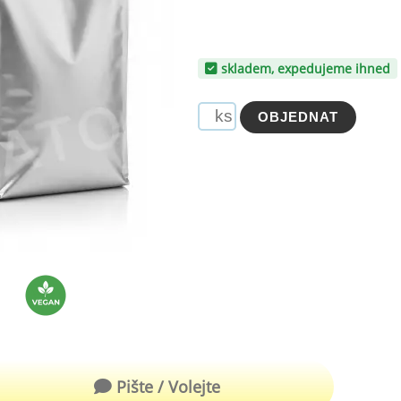
robu kvalitní zmrzliny
hucovací sušené ingredience
Arašídové ochucovací pasty
ocné pyré - 100% rozmixované
skladem, expedujeme ihned
alé ovoce
Kokosové ochucovací pasty
plňkové ingredience
sypy pro dekoraci
rzlinové kornoutky
tové roztíratelné krémy
krářské polevy
klady na dezerty
čení
hucovací sušené ingredience
Pište / Volejte