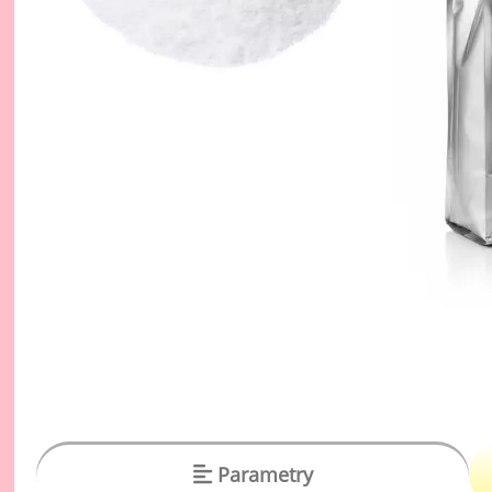
vý
Oc
Ov
zr
Do
Po
Zm
Ho
Cu
Zá
Pe
Oc
Parametry