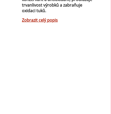
Mátové ochucovací pasty
trvanlivost výrobků a zabraňuje
oxidaci tuků.
Sušenkové ochucovací pasty
Zobrazit celý popis