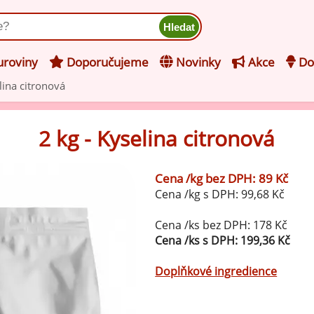
ukt
roviny
Doporučujeme
Novinky
Akce
Do
lina citronová
hucovací pasty do mléčného
kladu
2 kg - Kyselina citronová
hucovací pasty do ovocného
še z kategorie Ochucovací pasty do mléčného základu
kladu
Cena /kg bez DPH: 89 Kč
Vanilkové ochucovací pasty
Cena /kg s DPH: 99,68 Kč
levy na zmrzlinu
rzlinové základy pro výrobu
Cena /ks bez DPH: 178 Kč
Lískooříškové ochucovací pasty
ocné zmrzliny
Cena /ks s DPH: 199,36 Kč
rzlinové základy pro výrobu
Mandlové ochucovací pasty
Doplňkové ingredience
éčné zmrzliny
mpletní ochucené směsi pro
Pistáciové ochucovací pasty