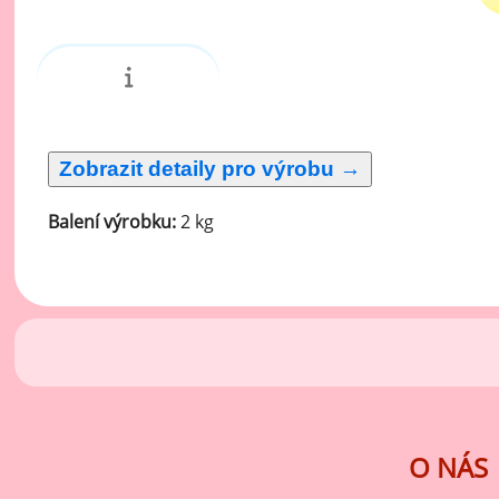
Ov
Oc
zá
Oc
zá
Oš
Po
Balení výrobku:
2 kg
Do
O NÁS