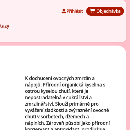
Přihlásit
Objednávka
tazy
Čokoládové ochucovací pasty
K dochucení ovocných zmrzlin a
nápojů. Přírodní organická kyselina s
Speciální ochucovací pasty
ostrou kyselou chutí, která je
nepostradatelná v cukrářství a
Karamelové ochucovací pasty
zmrzlinářství. Slouží primárně pro
vyvážení sladkosti a zvýraznění ovocné
chuti v sorbetech, džemech a
Kávové ochucovací pasty
náplních. Zároveň působí jako přírodní
konzervant a antioxidant, prodlužuje