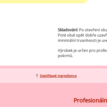
ocné náplně Farcitury
hucovací pasty do mléčného
kladu
hucovací pasty do ovocného
kladu
Skladování:
Po otevření oba
Poté obal opět dobře uzavř
etření ovoce
minimální trvanlivosti je u
sypy pro dekoraci
Výrobek je určen pro profe
plňkové ingredience
pokrmů.
￪
Doplňkové ingredience
Profesionáln