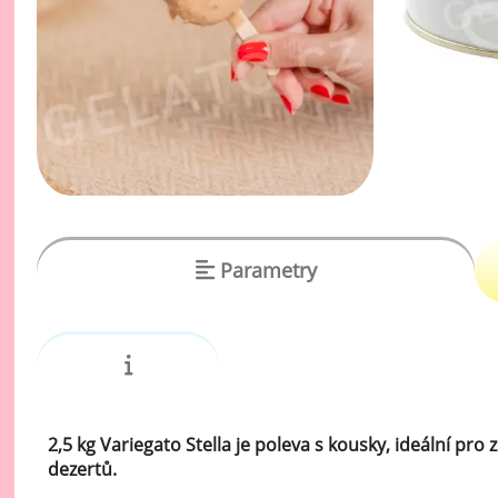
vý
Oc
Ov
zr
Do
Po
Zm
Parametry
Ho
Cu
Zá
Pe
2,5 kg Variegato Stella je poleva s kousky, ideální pr
Oc
dezertů.