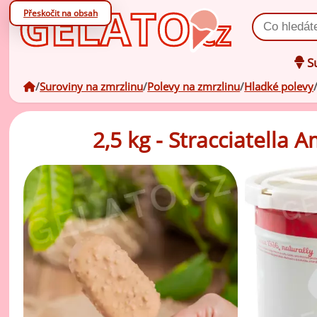
Přeskočit na obsah
Vyhledat prod
Su
úvodní stránka
Suroviny na zmrzlinu
Polevy na zmrzlinu
Hladké polevy
Oc
zá
2,5 kg - Stracciatella
Oc
V
zá
Po
Zm
ov
Zm
ml
Ko