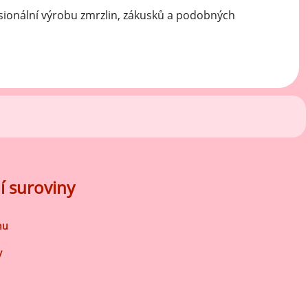
sionální výrobu zmrzlin, zákusků a podobných
í suroviny
nu
y