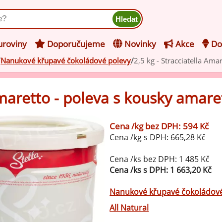
ukt
roviny
Doporučujeme
Novinky
Akce
Do
Nanukové křupavé čokoládové polevy
2,5 kg - Stracciatella Ama
hucovací pasty do mléčného
kladu
 Amaretto - poleva s kousky amare
hucovací pasty do ovocného
še z kategorie Ochucovací pasty do mléčného základu
kladu
Cena /kg bez DPH: 594 Kč
Vanilkové ochucovací pasty
Cena /kg s DPH: 665,28 Kč
levy na zmrzlinu
rzlinové základy pro výrobu
Cena /ks bez DPH: 1 485 Kč
Lískooříškové ochucovací pasty
ocné zmrzliny
Cena /ks s DPH: 1 663,20 Kč
rzlinové základy pro výrobu
Mandlové ochucovací pasty
Nanukové křupavé čokoládové
éčné zmrzliny
All Natural
mpletní ochucené směsi pro
Pistáciové ochucovací pasty