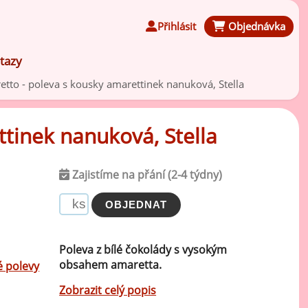
Přihlásit
Objednávka
tazy
retto - poleva s kousky amarettinek nanuková, Stella
ttinek nanuková, Stella
Čokoládové ochucovací pasty
Zajistíme na přání (2-4 týdny)
Speciální ochucovací pasty
Karamelové ochucovací pasty
Poleva z bílé čokolády s vysokým
obsahem amaretta.
 polevy
Kávové ochucovací pasty
Zobrazit celý popis