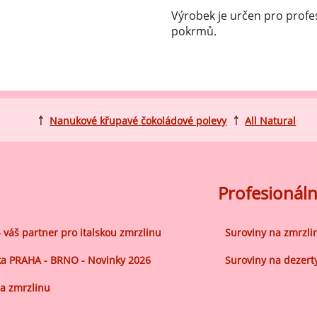
ocné náplně Farcitury
Výrobek je určen pro profe
hucovací pasty do mléčného
pokrmů.
kladu
hucovací pasty do ovocného
kladu
etření ovoce
￪
Nanukové křupavé čokoládové polevy
￪
All Natural
sypy pro dekoraci
plňkové ingredience
Profesionáln
– váš partner pro italskou zmrzlinu
Suroviny na zmrzli
a PRAHA - BRNO - Novinky 2026
Suroviny na dezert
a zmrzlinu