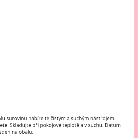
Mátové ochucovací pasty
Sušenkové ochucovací pasty
lu surovinu nabírejte čistým a suchým nástrojem.
ete. Skladujte při pokojové teplotě a v suchu. Datum
veden na obalu.