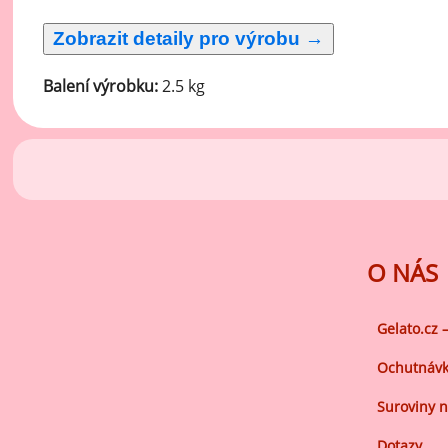
Ov
Oc
zá
Balení výrobku:
2.5 kg
Oc
zá
Oš
Po
Do
O NÁS
Gelato.cz 
Ochutnávk
Suroviny n
Dotazy