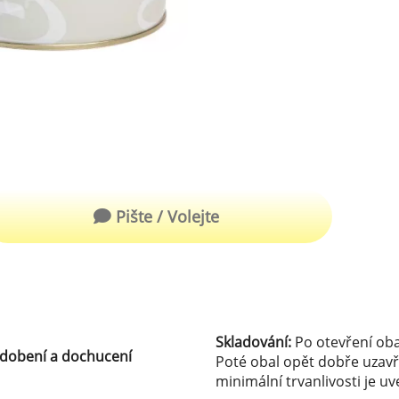
robu kvalitní zmrzliny
hucovací sušené ingredience
Arašídové ochucovací pasty
ocné pyré - 100% rozmixované
alé ovoce
Kokosové ochucovací pasty
plňkové ingredience
sypy pro dekoraci
rzlinové kornoutky
Pište / Volejte
tové roztíratelné krémy
krářské polevy
klady na dezerty
čení
Skladování:
Po otevření oba
o zdobení a dochucení
Poté obal opět dobře uzavř
hucovací sušené ingredience
minimální trvanlivosti je u