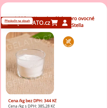
1,08 kg - Kompletní báze pro ovocné
Přeskočit na obsah
GELATO.cz
sorbety - All Natural, Stella
Cena /kg bez DPH: 344 Kč
Cena /kg s DPH: 385,28 Kč