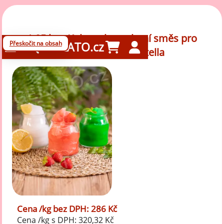
1,05 kg - Kokos - kompletní směs pro
Přeskočit na obsah
GELATO.cz
sorbet a nanuky, Stella
Cena /kg bez DPH: 286 Kč
Cena /kg s DPH: 320,32 Kč